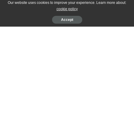
Our website uses cookies to improve your experience. Learn more about:
Được Thầy William Lee Rand trực tiếp hướng dẫn từ T10/2019
cookie policy
Accept
Hotline: 84-91 3570 928
Với rất nhiều chúc lành cùng ánh sáng và tình yêu