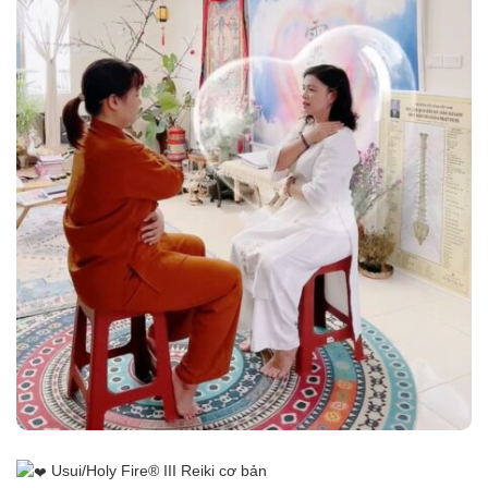
Usui/Holy Fire® III Reiki cơ bản