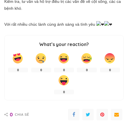
Kiểm tra, tư vấn và hỗ trợ điều trị các vấn đề về cột sống, các ca
bệnh khó.
Với rất nhiều chúc lành cùng ánh sáng và tình yêu
What’s your reaction?
0
0
0
0
0
0
0
CHIA SẺ