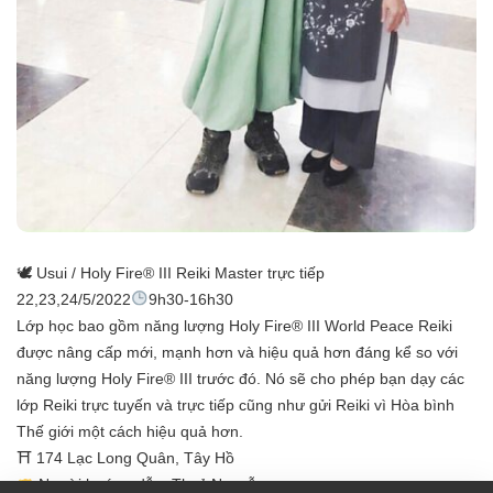
🕊 Usui / Holy Fire® III Reiki Master trực tiếp
22,23,24/5/2022
9h30-16h30
Lớp học bao gồm năng lượng Holy Fire® III World Peace Reiki
được nâng cấp mới, mạnh hơn và hiệu quả hơn đáng kể so với
năng lượng Holy Fire® III trước đó. Nó sẽ cho phép bạn dạy các
lớp Reiki trực tuyến và trực tiếp cũng như gửi Reiki vì Hòa bình
Thế giới một cách hiệu quả hơn.
⛩ 174 Lạc Long Quân, Tây Hồ
Người hướng dẫn: Thuỷ Nguyễn