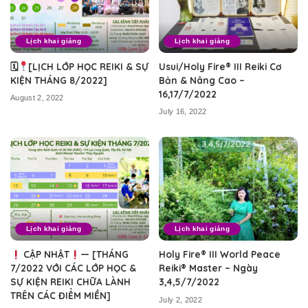
Lịch khai giảng
Lịch khai giảng
🗓
[LỊCH LỚP HỌC REIKI & SỰ
Usui/Holy Fire® III Reiki Cơ
KIỆN THÁNG 8/2022]
Bản & Nâng Cao –
16,17/7/2022
August 2, 2022
July 16, 2022
Lịch khai giảng
Lịch khai giảng
CẬP NHẬT
— [THÁNG
Holy Fire® III World Peace
7/2022 VỚI CÁC LỚP HỌC &
Reiki® Master – Ngày
SỰ KIỆN REIKI CHỮA LÀNH
3,4,5/7/2022
TRÊN CÁC ĐIỂM MIỀN]
July 2, 2022