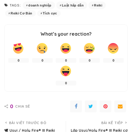
doanh nghiệp
Luật hấp dẫn
Reiki
TAGS:
Reiki Cơ Bản
Tích cực
What’s your reaction?
0
0
0
0
0
0
0
CHIA SẺ
BÀI VIẾT TRƯỚC ĐÓ
BÀI KẾ TIẾP
🕊 Usui / Holy Fire® III Reiki
Lớp Usui/Holy Fire® III Reiki cơ