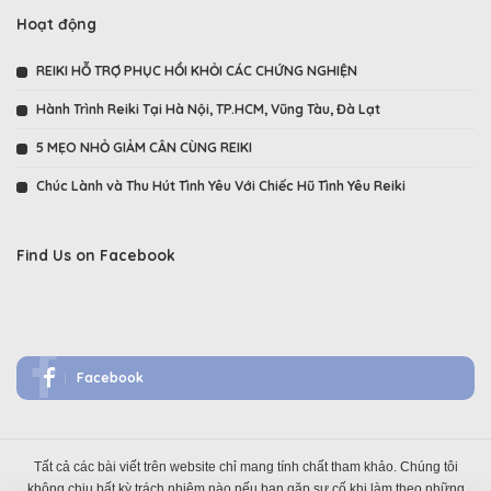
Hoạt động
REIKI HỖ TRỢ PHỤC HỒI KHỎI CÁC CHỨNG NGHIỆN
Hành Trình Reiki Tại Hà Nội, TP.HCM, Vũng Tàu, Đà Lạt
5 MẸO NHỎ GIẢM CÂN CÙNG REIKI
Chúc Lành và Thu Hút Tình Yêu Với Chiếc Hũ Tình Yêu Reiki
Find Us on Facebook
Facebook
Tất cả các bài viết trên website chỉ mang tính chất tham khảo. Chúng tôi
không chịu bất kỳ trách nhiệm nào nếu bạn gặp sự cố khi làm theo những