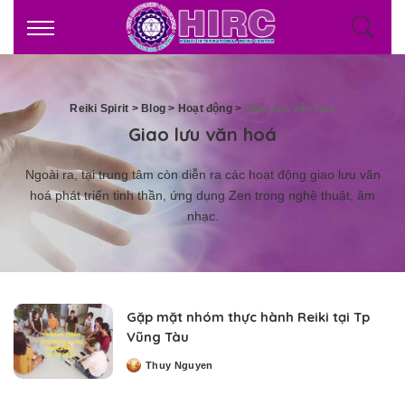
Reiki Spirit
>
Blog
>
Hoạt động
>
Giao lưu văn hoá
Giao lưu văn hoá
Ngoài ra, tại trung tâm còn diễn ra các hoạt động giao lưu văn
hoá phát triển tinh thần, ứng dụng Zen trong nghệ thuật, âm
nhạc.
Gặp mặt nhóm thực hành Reiki tại Tp
Vũng Tàu
Thuy Nguyen
Posted
by