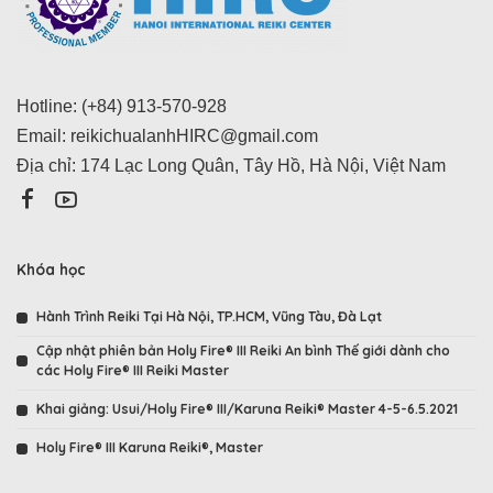
Hotline: (+84) 913-570-928
Email:
reikichualanhHIRC@gmail.com
Địa chỉ: 174 Lạc Long Quân, Tây Hồ, Hà Nội, Việt Nam
Khóa học
Hành Trình Reiki Tại Hà Nội, TP.HCM, Vũng Tàu, Đà Lạt
Cập nhật phiên bản Holy Fire® III Reiki An bình Thế giới dành cho
các Holy Fire® III Reiki Master
Khai giảng: Usui/Holy Fire® III/Karuna Reiki® Master 4-5-6.5.2021
Holy Fire® III Karuna Reiki®, Master