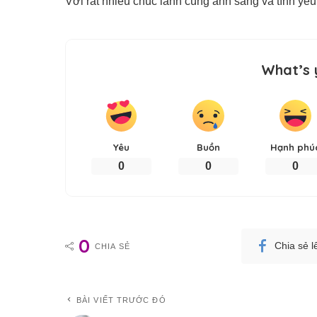
Với rất nhiều chúc lành cùng ánh sáng và tình yêu
What’s 
Yêu
Buồn
Hạnh phú
0
0
0
0
Chia sẻ 
CHIA SẺ
BÀI VIẾT TRƯỚC ĐÓ