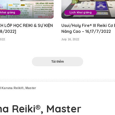
 khai giảng
Lịch khai giảng
CH LỚP HỌC REIKI & SỰ KIỆN
Usui/Holy Fire® III Reiki Cơ
8/2022]
Nâng Cao – 16,17/7/2022
2022
July 16, 2022
Tải thêm
II Karuna Reiki®, Master
na Reiki®, Master