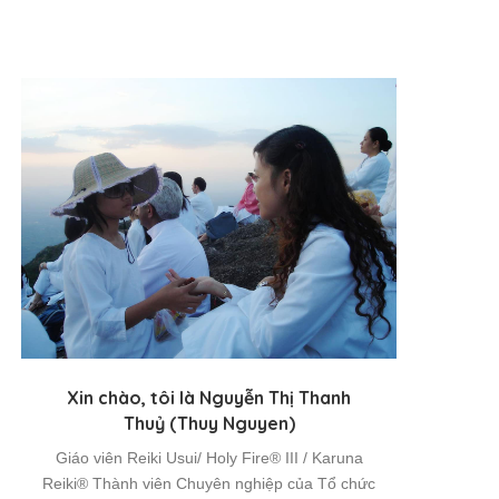
Xin chào, tôi là Nguyễn Thị Thanh
Thuỷ (Thuy Nguyen)
Giáo viên Reiki Usui/ Holy Fire® III / Karuna
Reiki® Thành viên Chuyên nghiệp của Tổ chức