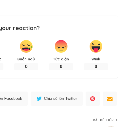
your reaction?
c
Buồn ngủ
Tức giận
Wink
0
0
0
lên Facebook
Chia sẻ lên Twitter
BÀI KẾ TIẾP