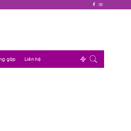
ờng gặp
Liên hệ