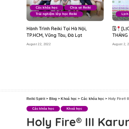
Các khóa học
Chia sẻ Reiki
Trải nghiệm lớp học Reiki
Lịch
Hành Trình Reiki Tại Hà Nội,
🗓
[LỊ
TP.HCM, Vũng Tàu, Đà Lạt
THÁNG 
August 22, 2022
August 2, 
Reiki Spirit
>
Blog
>
Khoá học
>
Các khóa học
>
Holy Fire® I
Các khóa học
Khoá học
Holy Fire® III Karu