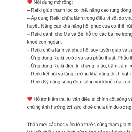
Nội dung mở rộng:
– Reiki giúp thanh lọc cơ thể, nâng cao rung động
– Áp dụng Reiki chữa lành trong điều trị sốt do v
huyết, Nâng cao khả năng hồi phục của cơ thể, rút 
– Reiki dành cho Mẹ và Bé, hỗ trợ các bà mẹ trong
khoẻ con ngoan.
– Reiki chữa lành và phục hồi suy tuyến giáp và các
– Ứng dụng Reiki trước và sau phẫu thuật. Phẫu t
– Ứng dụng Reiki điều trị chứng lo âu, trầm cảm, rố
– Reiki kết nối và tăng cường khả năng thích nghi
– Reiki Kỹ năng sống đẹp, sống vui khoẻ của con 
Hỗ trợ kiểm tra, tư vấn điều trị chỉnh cột sống v
chứng ảnh hưởng tới sức khoẻ chưa tìm được ng
Thân mời các học viên lớp trước cùng tham gia th