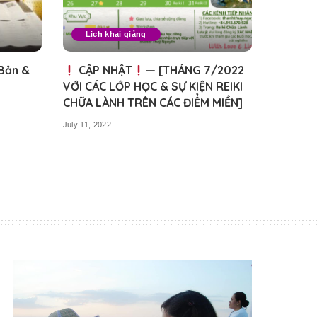
Lịch khai giảng
 Bản &
CẬP NHẬT
— [THÁNG 7/2022
VỚI CÁC LỚP HỌC & SỰ KIỆN REIKI
CHỮA LÀNH TRÊN CÁC ĐIỂM MIỀN]
July 11, 2022