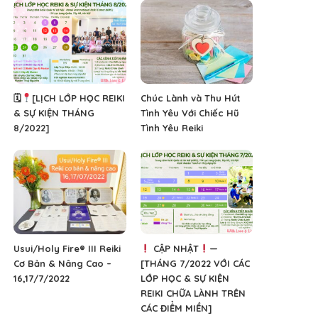
🗓
[LỊCH LỚP HỌC REIKI
Chúc Lành và Thu Hút
& SỰ KIỆN THÁNG
Tình Yêu Với Chiếc Hũ
8/2022]
Tình Yêu Reiki
Usui/Holy Fire® III Reiki
CẬP NHẬT
—
Cơ Bản & Nâng Cao –
[THÁNG 7/2022 VỚI CÁC
16,17/7/2022
LỚP HỌC & SỰ KIỆN
REIKI CHỮA LÀNH TRÊN
CÁC ĐIỂM MIỀN]