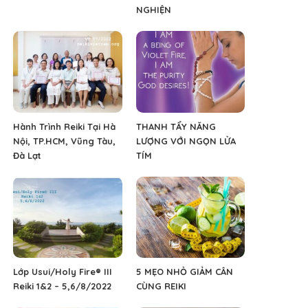
NGHIỆN
Hành Trình Reiki Tại Hà
THANH TẨY NĂNG
Nội, TP.HCM, Vũng Tàu,
LƯỢNG VỚI NGỌN LỬA
Đà Lạt
TÍM
Lớp Usui/Holy Fire® III
5 MẸO NHỎ GIẢM CÂN
Reiki 1&2 – 5,6/8/2022
CÙNG REIKI