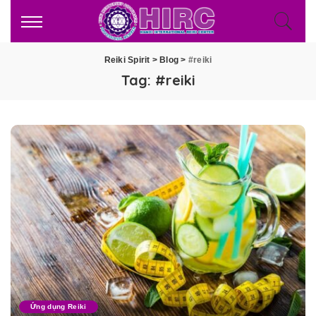
Reiki Spirit
>
Blog
>
#reiki
Tag:
#reiki
Ứng dụng Reiki