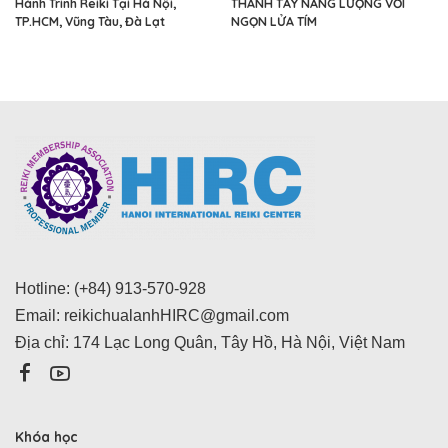
Hành Trình Reiki Tại Hà Nội,
THANH TẨY NĂNG LƯỢNG VỚI
TP.HCM, Vũng Tàu, Đà Lạt
NGỌN LỬA TÍM
Hotline: (+84) 913-570-928
Email:
reikichualanhHIRC@gmail.com
Địa chỉ: 174 Lạc Long Quân, Tây Hồ, Hà Nội, Việt Nam
Khóa học