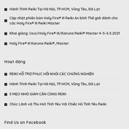
Hành Trình Reiki Tại Hà Nội, TP.HCM, Vũng Tàu, Đà Lạt
Cập nhật phiên bản Holy Fire® III Reiki An bình Thế giới dành cho
các Holy Fire® III Reiki Master
Khai giảng: Usui/Holy Fire® III/Karuna Reiki® Master 4-5-6.5.2021
Holy Fire® III Karuna Reiki®, Master
Hoạt động
REIKI HỖ TRỢ PHỤC HỒI KHỎI CÁC CHỨNG NGHIỆN
Hành Trình Reiki Tại Hà Nội, TP.HCM, Vũng Tàu, Đà Lạt
5 MẸO NHỎ GIẢM CÂN CÙNG REIKI
Chúc Lành và Thu Hút Tình Yêu Với Chiếc Hũ Tình Yêu Reiki
Find Us on Facebook